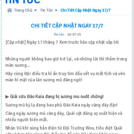
TIN TỨC
TikTok
Trang Chủ
Tin Tức
Chi Tiết Cập Nhật Ngày 17/7
CHI TIẾT CẬP NHẬT NGÀY 17/7
Tin tức
16-07-25
[Cập nhật] Ngày 17 tháng 7 Xem trước bản cập nhật sắp tới
Những người không bao giờ trở lại, và những lời thì thầm trong
màn sương…
Hãy cùng Đội điều tra bí ẩn truy tìm dấu vết vụ mất tích và vén
màn bí mật của làn sương mù đáng ngờ!
▶ Giải cứu Đảo Kaia đang bị sương mù nuốt chửng!
Sương mù kỳ lạ đang bao phủ Đảo Kaia ngày càng dày đặc!
Càng ngày sương mù càng dày, Quái vật đáng sợ xuất hiện và
nhiều người biến mất.
Nhận Vũ khí súng bắn điện từ Đội Trưởng Woo, tiêu diệt Quái