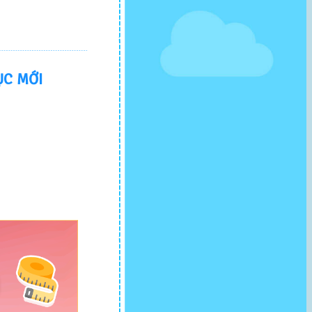
ỤC MỚI