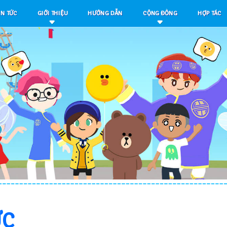
IN TỨC
GIỚI THIỆU
HƯỚNG DẪN
CỘNG ĐỒNG
HỢP TÁC
Giới Thiệu
Fanpage
Tính Năng
Youtube
Điều Khoản Sử
Group
Dụng
Chính Sách Bảo
TikTok
Mật
ỨC