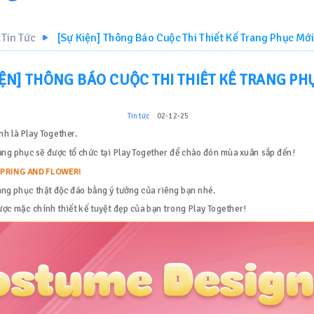
Tin Tức
[Sự Kiện] Thông Báo Cuộc Thi Thiết Kế Trang Phục Mới
IỆN] THÔNG BÁO CUỘC THI THIẾT KẾ TRANG PH
Tin tức
02-12-25
h là Play Together.
rang phục sẽ được tổ chức tại Play Together để chào đón mùa xuân sắp đến!
i SPRING AND FLOWER!
ang phục thật độc đáo bằng ý tưởng của riêng bạn nhé.
ược mặc chính thiết kế tuyệt đẹp của bạn trong Play Together!