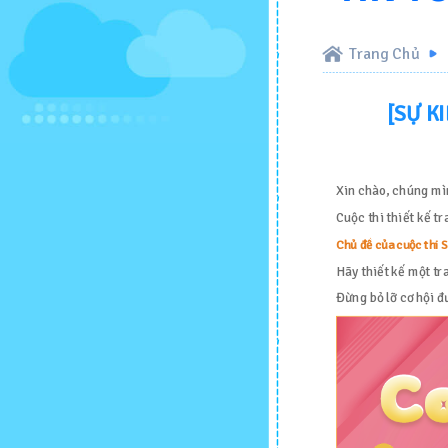
Trang Chủ
[SỰ K
Xin chào, chúng mìn
Cuộc thi thiết kế t
Chủ đề của cuộc th
Hãy thiết kế một tr
Đừng bỏ lỡ cơ hội đ